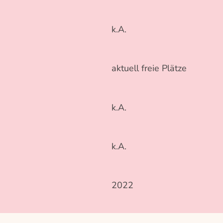
k.A.
aktuell freie Plätze
k.A.
k.A.
2022