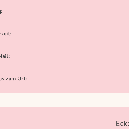
:
zeit:
ail:
os zum Ort:
Eck