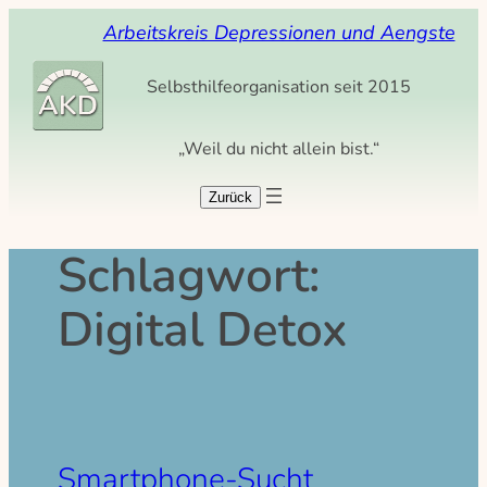
Zum
Arbeitskreis Depressionen und Aengste
Inhalt
springen
Selbsthilfeorganisation seit 2015
„Weil du nicht allein bist.“
Schlagwort:
Digital Detox
Smartphone-Sucht