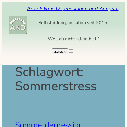
Zum
Arbeitskreis Depressionen und Aengste
Inhalt
springen
Selbsthilfeorganisation seit 2015
„Weil du nicht allein bist.“
Schlagwort:
Sommerstress
Sommerdepression