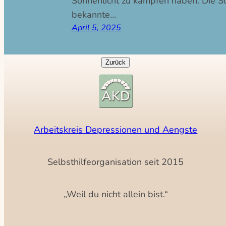
Sonnenlicht zu kämpfen haben. Die 
bekannte…
April 5, 2025
Arbeitskreis Depressionen und Aengste
Selbsthilfeorganisation seit 2015
„Weil du nicht allein bist.“