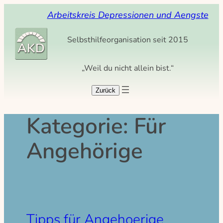
Zum
Arbeitskreis Depressionen und Aengste
Inhalt
springen
Selbsthilfeorganisation seit 2015
„Weil du nicht allein bist.“
Kategorie:
Für
Angehörige
Tipps für Angehoerige